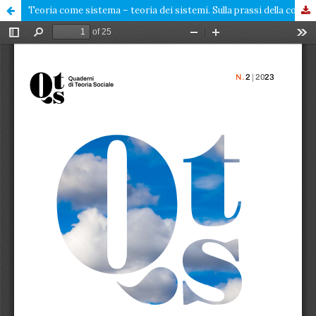
Teoria come sistema – teoria dei sistemi. Sulla prassi della costruzione della teoria sociologica in prospettiva teorico-sistemica