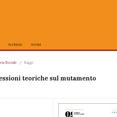
Archivio
Avvisi
oria Sociale
/
Saggi
iflessioni teoriche sul mutamento