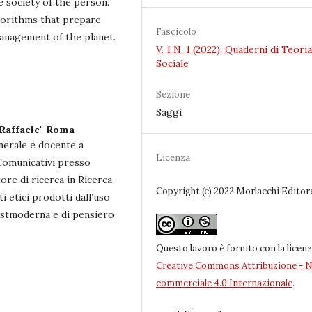
e society of the person.
gorithms that prepare
Fascicolo
 management of the planet.
V. 1 N. 1 (2022): Quaderni di Teoria
Sociale
Sezione
Saggi
 Raffaele" Roma
nerale e docente a
Licenza
 Comunicativi presso
ore di ricerca in Ricerca
Copyright (c) 2022 Morlacchi Editor
i etici prodotti dall’uso
postmoderna e di pensiero
Questo lavoro è fornito con la licen
Creative Commons Attribuzione - 
commerciale 4.0 Internazionale
.