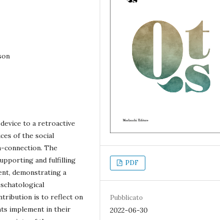
rson
 device to a retroactive
ices of the social
on-connection. The
upporting and fulfilling
PDF
ent, demonstrating a
eschatological
tribution is to reflect on
Pubblicato
nts implement in their
2022-06-30