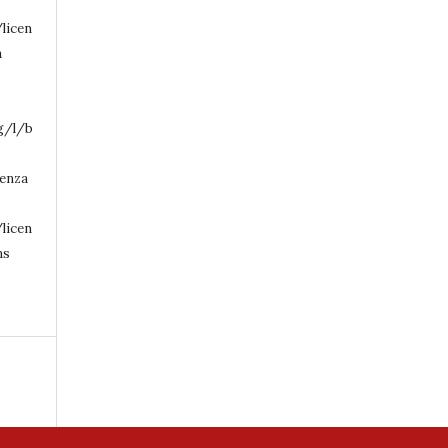
licen
a
g/l/b
cenza
licen
ns