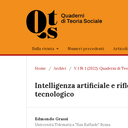
Sulla rivista
Numeri precedenti
Articoli
Home
/
Archivi
/
V. 1 N. 1 (2022): Quaderni di Te
Intelligenza artificiale e r
tecnologico
Edmondo Grassi
Università Telematica "San Raffaele" Roma