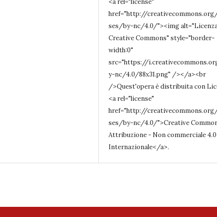
<a rel="license"
href="http://creativecommons.org/
ses/by-nc/4.0/"><img alt="Licenz
Creative Commons" style="border-
width:0"
src="https://i.creativecommons.or
y-nc/4.0/88x31.png" /></a><br
/>Quest'opera è distribuita con Li
<a rel="license"
href="http://creativecommons.org/
ses/by-nc/4.0/">Creative Commo
Attribuzione - Non commerciale 4.0
Internazionale</a>.