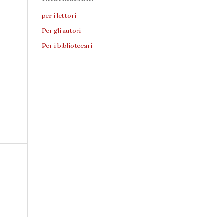
per i lettori
Per gli autori
Per i bibliotecari